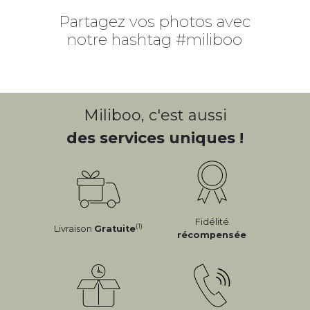
Partagez vos photos avec
notre hashtag #miliboo
Miliboo, c'est aussi
des services uniques !
Fidélité
(1)
Livraison
Gratuite
récompensée