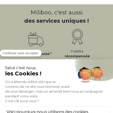
Miliboo, c'est aussi
des services uniques !
Fidélité
(1)
Livraison
Gratuite
récompensée
Expédition
en
Appelez-nous Au
24/72h
050 92 00 74