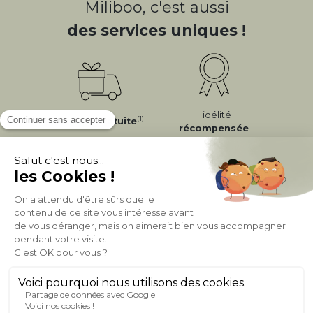
Miliboo, c'est aussi
des services uniques !
Fidélité
(1)
Livraison
Gratuite
récompensée
Expédition
en
Appelez-nous Au
24/72h
050 92 00 74
À PROPOS DE MILIBOO