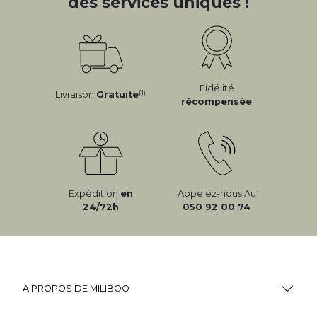
des services uniques !
Fidélité
(1)
Livraison
Gratuite
récompensée
Expédition
en
Appelez-nous Au
24/72h
050 92 00 74
À PROPOS DE MILIBOO