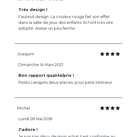
Très design !
Fauteuil design. La couleur rouge fait son effet
dans la salle de jeux des enfants. Ils l'ont très vite
adopté. Assise un peu ferme.
Joaquim
Dimanche 14 Mars 2021
Bon rapport qualité/prix !
Petits canapés deux places, pour petit intérieur
Michel
Lundi 28 Mai 2018
J'adore !
Je suis pas déçu de mon achat il est conforme au