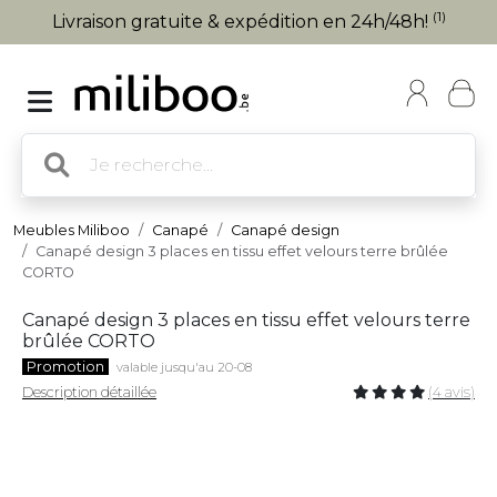
(1)
Livraison gratuite & expédition en 24h/48h!
Meubles Miliboo
Canapé
Canapé design
Canapé design 3 places en tissu effet velours terre brûlée
CORTO
Canapé design 3 places en tissu effet velours terre
brûlée CORTO
Promotion
valable jusqu'au 20-08
Description détaillée
(4 avis)