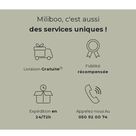
Miliboo, c'est aussi
des services uniques !
Fidélité
(1)
Livraison
Gratuite
récompensée
Expédition
en
Appelez-nous Au
24/72h
050 92 00 74