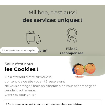
Miliboo, c'est aussi
des services uniques !
Fidélité
(1)
Livraison
Gratuite
récompensée
Expédition
en
Appelez-nous Au
24/72h
050 92 00 74