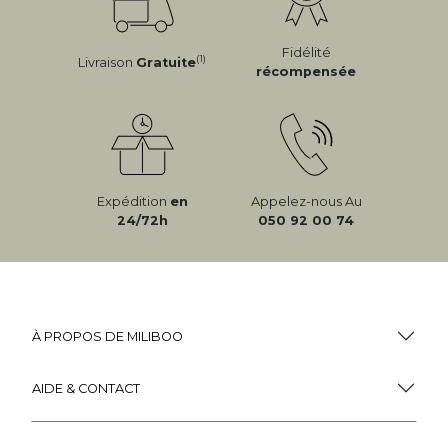
Fidélité
(1)
Livraison
Gratuite
récompensée
Expédition
en
Appelez-nous Au
24/72h
050 92 00 74
À PROPOS DE MILIBOO
AIDE & CONTACT