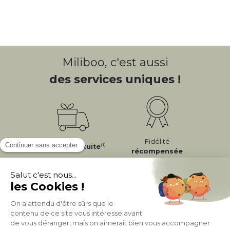
Miliboo, c'est aussi
des services uniques !
Fidélité
(1)
Livraison
Gratuite
récompensée
Expédition
en
Appelez-nous Au
24/72h
050 92 00 74