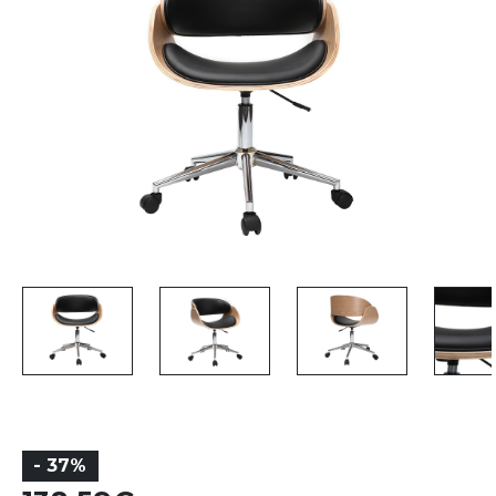
- 37%