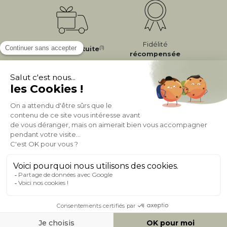
Fidélité
(1)
Livraison
Gratuite
récompensée
Expédition
en
Appelez-nous Au
24/72h
050 92 00 74
À PROPOS DE MILIBOO
AIDE & CONTACT