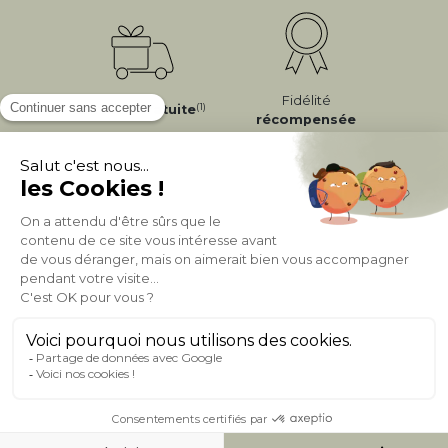
Fidélité
(1)
Livraison
Gratuite
récompensée
Expédition
en
Appelez-nous Au
24/72h
050 92 00 74
À PROPOS DE MILIBOO
AIDE & CONTACT