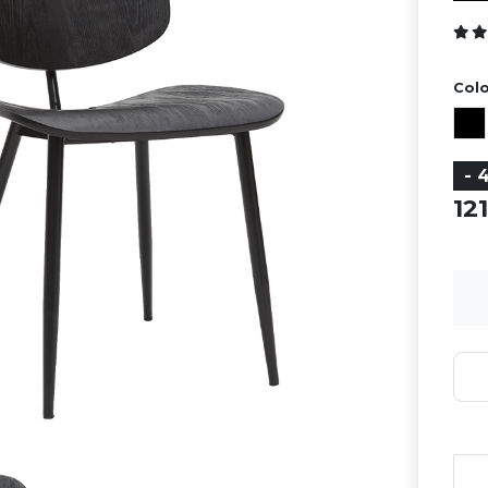
Colo
- 
12