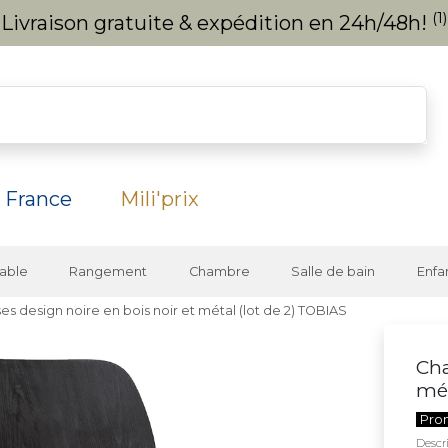
(1)
Livraison gratuite & expédition en 24h/48h!
 France
Mili'prix
able
Rangement
Chambre
Salle de bain
Enfa
es design noire en bois noir et métal (lot de 2) TOBIAS
Cha
mét
Pro
Descri