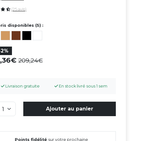
(25 avis)
ris disponibles (5) :
42%
1,36
209,24
Livraison gratuite
En stock livré sous 1 sem
Ajouter au panier
Points fidélité
sur votre prochaine