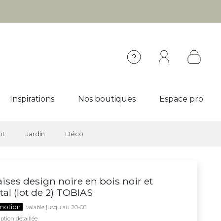
Inspirations
Nos boutiques
Espace pro
nt
Jardin
Déco
ises design noire en bois noir et
al (lot de 2) TOBIAS
motion
valable jusqu'au 20-08
ption détaillée