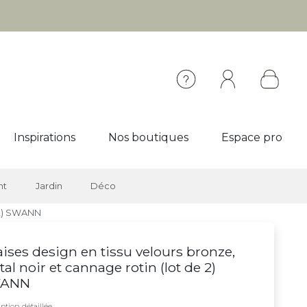
Inspirations
Nos boutiques
Espace pro
nt
Jardin
Déco
e 2) SWANN
ises design en tissu velours bronze,
al noir et cannage rotin (lot de 2)
ANN
ption détaillée