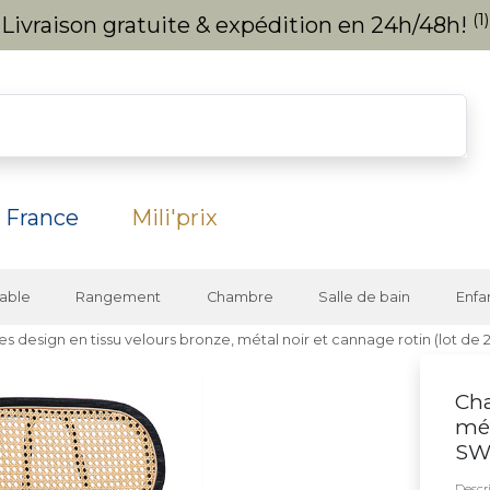
(1)
Livraison gratuite & expédition en 24h/48h!
 France
Mili'prix
able
Rangement
Chambre
Salle de bain
Enfa
es design en tissu velours bronze, métal noir et cannage rotin (lot d
Cha
mét
SW
Descri