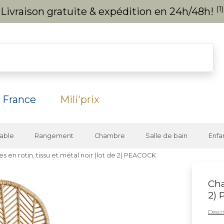
(1)
Livraison gratuite & expédition en 24h/48h!
 France
Mili'prix
able
Rangement
Chambre
Salle de bain
Enfa
es en rotin, tissu et métal noir (lot de 2) PEACOCK
Cha
2)
Descri