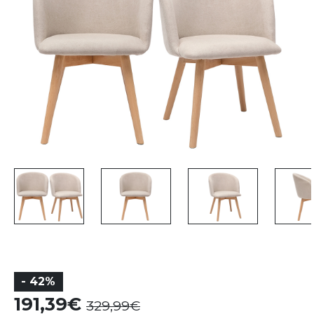
- 42%
191,39
329,99