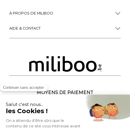
Miliboo, c'est aussi
des services uniques !
Fidélité
(1)
Livraison
Gratuite
récompensée
Expédition
en
Appelez-nous Au