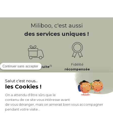
Miliboo, c'est aussi
des services uniques !
Fidélité
(1)
Livraison
Gratuite
récompensée
Expédition
en
Appelez-nous Au
24/72h
050 92 00 74