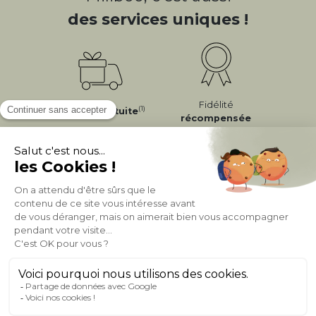
des services uniques !
Fidélité
(1)
Livraison
Gratuite
récompensée
Expédition
en
Appelez-nous Au
24/72h
050 92 00 74
À PROPOS DE MILIBOO