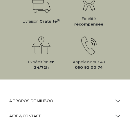
Fidélité
(1)
Livraison
Gratuite
récompensée
Expédition
en
Appelez-nous Au
24/72h
050 92 00 74
À PROPOS DE MILIBOO
AIDE & CONTACT