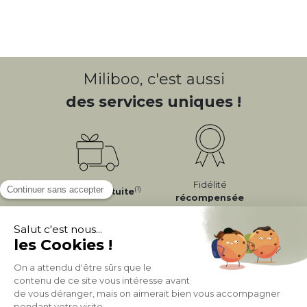
Miliboo, c'est aussi
des services uniques !
Fidélité
(1)
Livraison
Gratuite
récompensée
Expédition
en
Appelez-nous Au
24/72h
050 92 00 74