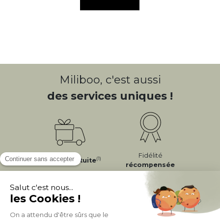
Miliboo, c'est aussi
des services uniques !
Fidélité
(1)
Livraison
Gratuite
récompensée