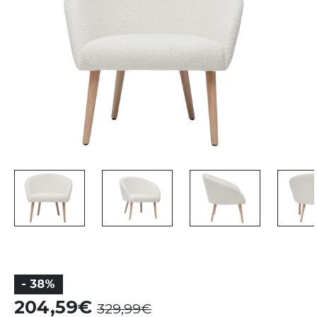
- 38%
204,59
329,99