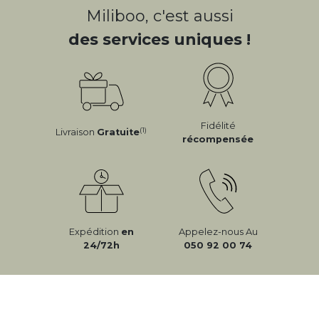
Miliboo, c'est aussi
des services uniques !
Fidélité
(1)
Livraison
Gratuite
récompensée
Expédition
en
Appelez-nous Au
24/72h
050 92 00 74