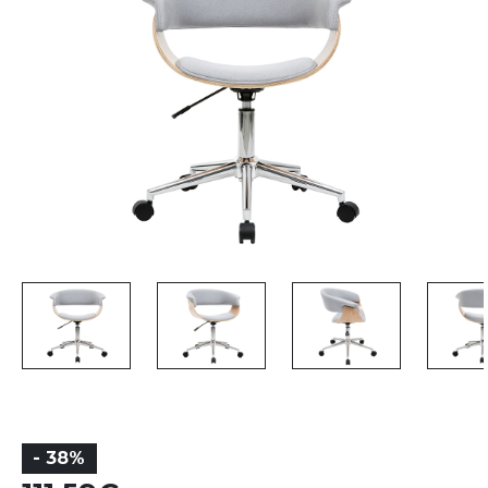
- 38%