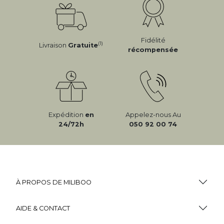
Fidélité
(1)
Livraison
Gratuite
récompensée
Expédition
en
Appelez-nous Au
24/72h
050 92 00 74
À PROPOS DE MILIBOO
AIDE & CONTACT