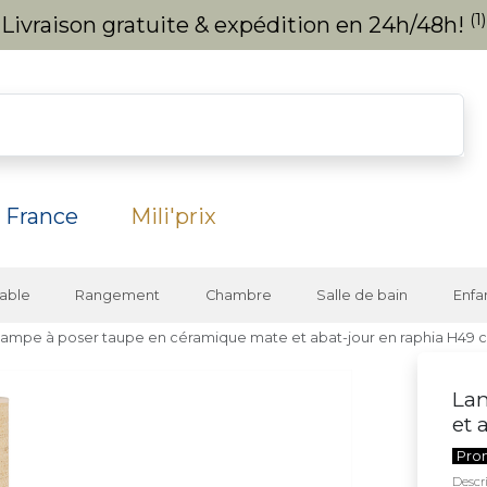
(1)
Livraison gratuite & expédition en 24h/48h!
 France
Mili'prix
able
Rangement
Chambre
Salle de bain
Enfa
Lampe à poser taupe en céramique mate et abat-jour en raphia H49
La
et 
Pro
Descri