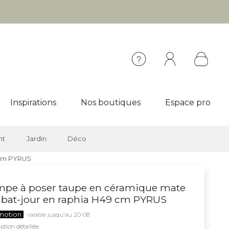
Inspirations
Nos boutiques
Espace pro
nt
Jardin
Déco
 cm PYRUS
mpe à poser taupe en céramique mate
abat-jour en raphia H49 cm PYRUS
motion
valable jusqu'au 20-08
ption détaillée