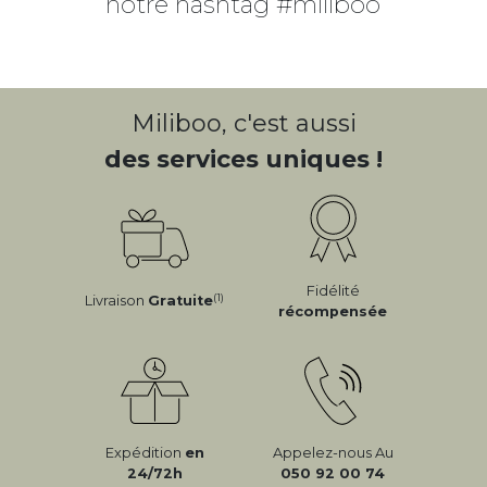
notre hashtag #miliboo
Miliboo, c'est aussi
des services uniques !
Fidélité
(1)
Livraison
Gratuite
récompensée
Expédition
en
Appelez-nous Au
24/72h
050 92 00 74