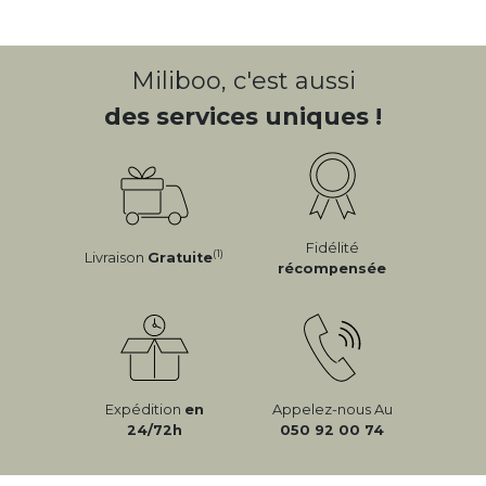
Miliboo, c'est aussi
des services uniques !
Fidélité
(1)
Livraison
Gratuite
récompensée
Expédition
en
Appelez-nous Au
24/72h
050 92 00 74