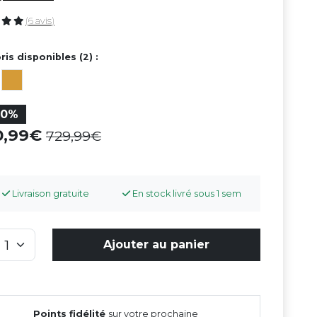
(6 avis)
ris disponibles (2) :
30%
10,99
729,99
Livraison gratuite
En stock livré sous 1 sem
Ajouter au panier
Points fidélité
sur votre prochaine