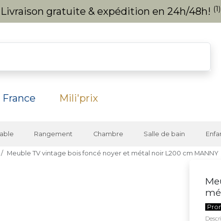
(1)
Livraison gratuite & expédition en 24h/48h!
 France
Mili'prix
able
Rangement
Chambre
Salle de bain
Enfa
Meuble TV vintage bois foncé noyer et métal noir L200 cm MANNY
Meu
mé
Pro
Descri