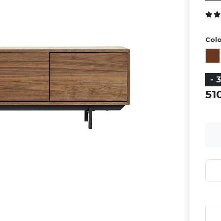
Colo
- 
5