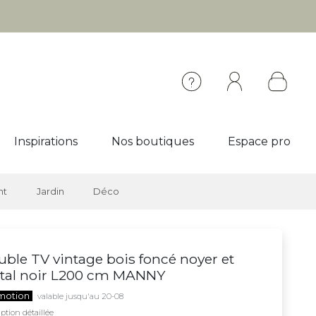
Inspirations
Nos boutiques
Espace pro
nt
Jardin
Déco
ble TV vintage bois foncé noyer et
tal noir L200 cm MANNY
motion
valable jusqu'au 20-08
ption détaillée