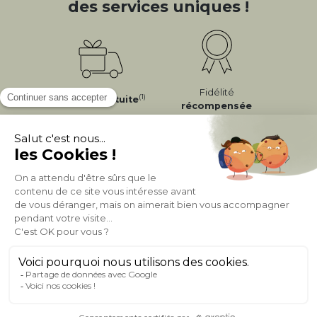
des services uniques !
Fidélité
(1)
Livraison
Gratuite
récompensée
Expédition
en
Appelez-nous Au
24/72h
050 92 00 74
À PROPOS DE MILIBOO