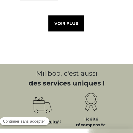
VOIR PLUS
Miliboo, c'est aussi
des services uniques !
Fidélité
(1)
Livraison
Gratuite
récompensée