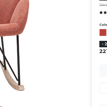
Descri
Colo
- 
2