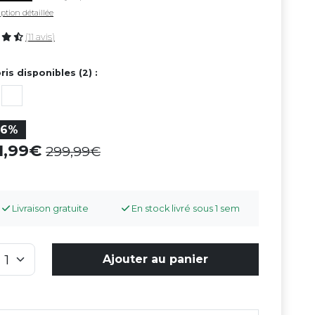
ption détaillée
(11 avis)
ris disponibles (2) :
26%
21,99
299,99
Livraison gratuite
En stock livré sous 1 sem
Ajouter au panier