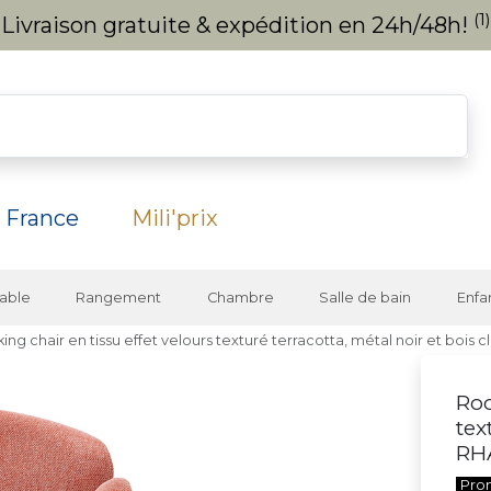
(1)
Livraison gratuite & expédition en 24h/48h!
 France
Mili'prix
able
Rangement
Chambre
Salle de bain
Enfa
ing chair en tissu effet velours texturé terracotta, métal noir et bois
Roc
tex
RH
Pro