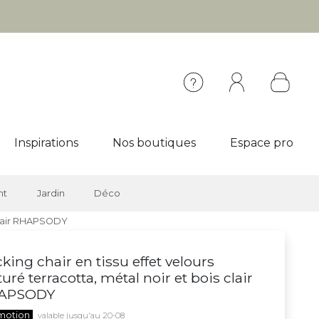
Inspirations
Nos boutiques
Espace pro
nt
Jardin
Déco
 clair RHAPSODY
king chair en tissu effet velours
turé terracotta, métal noir et bois clair
APSODY
motion
valable jusqu'au 20-08