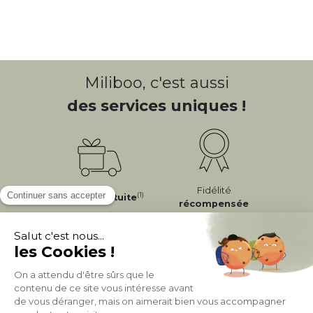
Miliboo, c'est aussi
des services uniques !
Fidélité
(1)
Livraison
Gratuite
récompensée
Expédition
en
Appelez-nous Au
24/72h
050 92 00 74