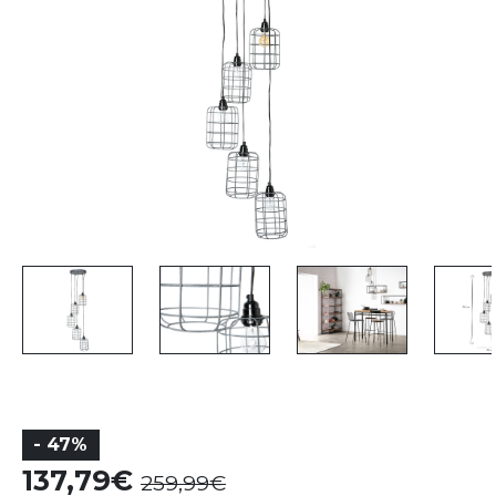
- 47%
137,79
259,99