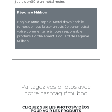
j'aurais préféré un métal moins
Réponse Miliboo
Bonjour Anne-sophie, Merci d'avoir pris le
temps de nous laisser un avis. Je transmettrai
votre commentaire à notre responsable
produits. Cordialement, Edouard de l'équipe
Miliboo
Partagez vos photos avec
notre hashtag #miliboo
CLIQUEZ SUR LES PHOTOS/VIDÉOS
POUR VOIR LES PRODUITS