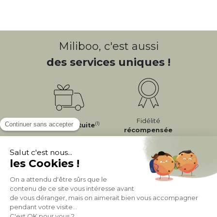
Miliboo, c'est aussi
des services uniques !
Fidélité
(1)
Livraison
Gratuite
récompensée
Expédition
en
Appelez-nous Au
24/72h
050 92 00 74