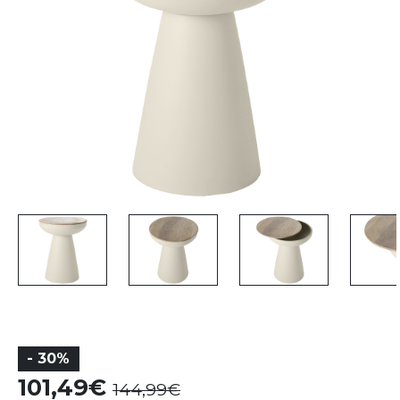
- 30%
101,49
144,99