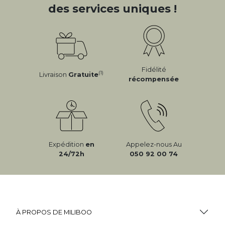
des services uniques !
Fidélité
(1)
Livraison
Gratuite
récompensée
Expédition
en
Appelez-nous Au
24/72h
050 92 00 74
À PROPOS DE MILIBOO