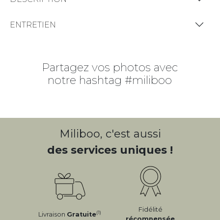
ENTRETIEN
Partagez vos photos avec
notre hashtag #miliboo
Miliboo, c'est aussi
des services uniques !
Fidélité
(1)
Livraison
Gratuite
récompensée