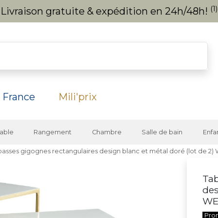
(1)
Livraison gratuite & expédition en 24h/48h!
 France
Mili'prix
able
Rangement
Chambre
Salle de bain
Enfa
basses gigognes rectangulaires design blanc et métal doré (lot de 2
Tab
des
WE
Pro