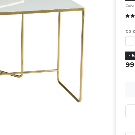
Descri
Colo
- 
9