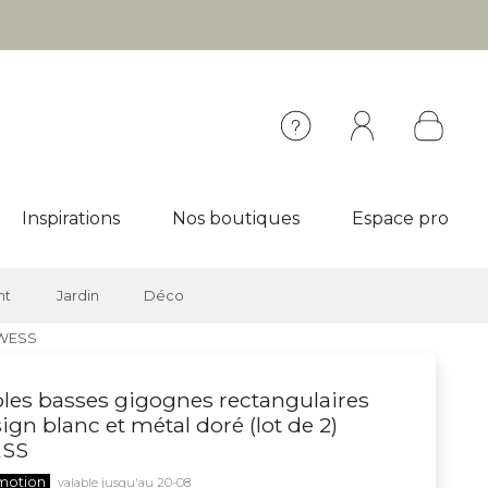
Inspirations
Nos boutiques
Espace pro
nt
Jardin
Déco
) WESS
les basses gigognes rectangulaires
ign blanc et métal doré (lot de 2)
SS
motion
valable jusqu'au 20-08