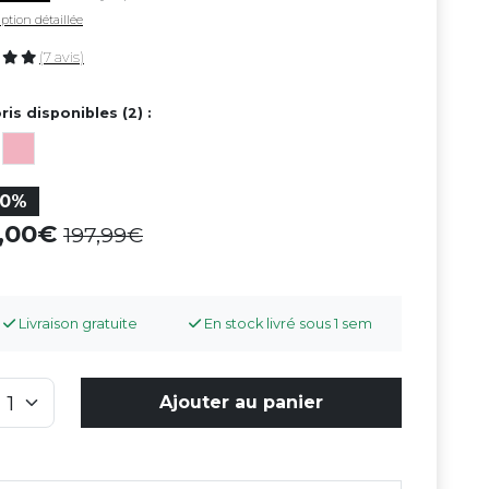
ption détaillée
(7 avis)
ris disponibles (2) :
50%
9,00
197,99
Livraison gratuite
En stock livré sous 1 sem
Ajouter au panier