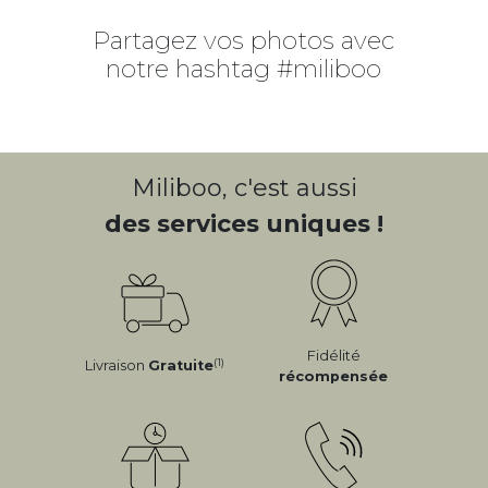
Partagez vos photos avec
notre hashtag #miliboo
Miliboo, c'est aussi
des services uniques !
Fidélité
(1)
Livraison
Gratuite
récompensée