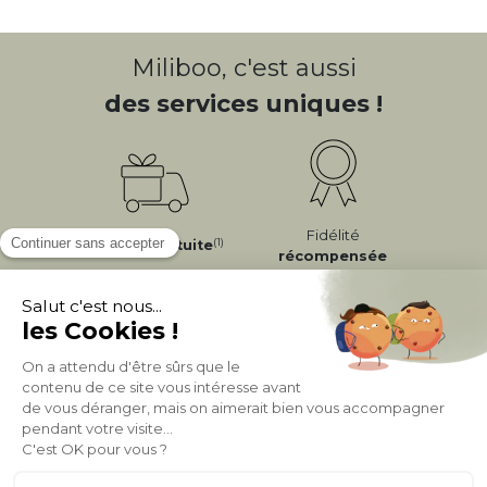
Miliboo, c'est aussi
des services uniques !
Fidélité
(1)
Livraison
Gratuite
récompensée
Expédition
en
Appelez-nous Au
24/72h
050 92 00 74