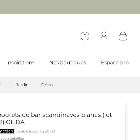
Inspirations
Nos boutiques
Espace pro
nt
Jardin
Déco
ourets de bar scandinaves blancs (lot
2) GILDA
motion
valable jusqu'au 20-08
ption détaillée