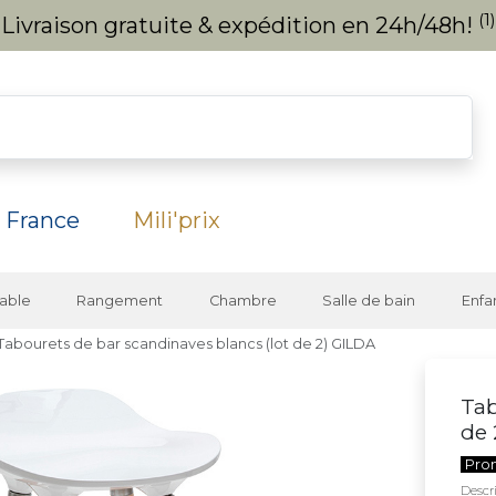
(1)
Livraison gratuite & expédition en 24h/48h!
 France
Mili'prix
able
Rangement
Chambre
Salle de bain
Enfa
Tabourets de bar scandinaves blancs (lot de 2) GILDA
Tab
de 
Pro
Descri