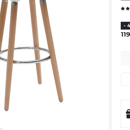
- 
11