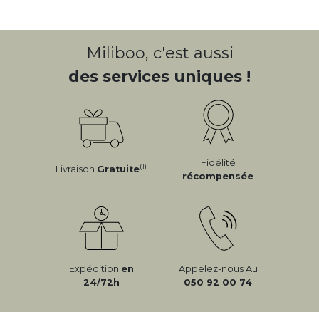
Miliboo, c'est aussi
des services uniques !
Fidélité
(1)
Livraison
Gratuite
récompensée
Expédition
en
Appelez-nous Au
24/72h
050 92 00 74