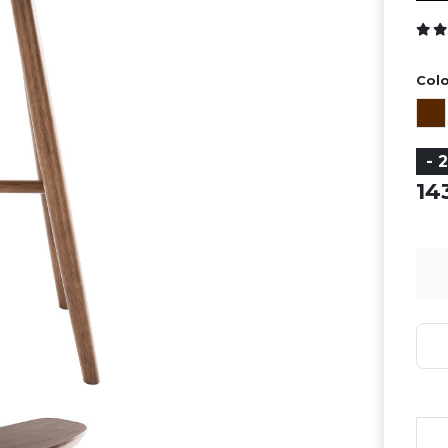
Colo
- 
1