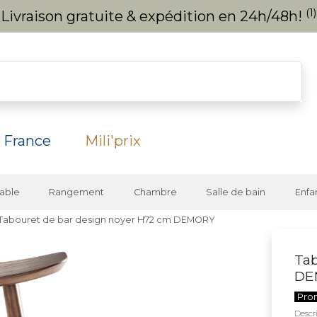
(1)
Livraison gratuite & expédition en 24h/48h!
 France
Mili'prix
able
Rangement
Chambre
Salle de bain
Enfa
Tabouret de bar design noyer H72 cm DEMORY
Tab
DE
Pro
Descri