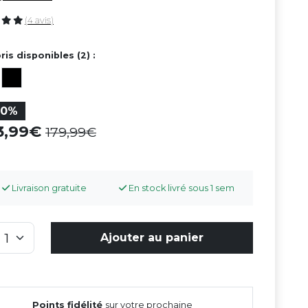
(4 avis)
ris disponibles (2) :
20%
43,99
179,99
Livraison gratuite
En stock livré sous 1 sem
Ajouter au panier
Points fidélité
sur votre prochaine