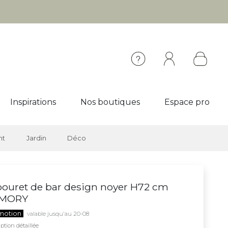
Inspirations
Nos boutiques
Espace pro
nt
Jardin
Déco
ouret de bar design noyer H72 cm
MORY
motion
valable jusqu'au 20-08
ption détaillée