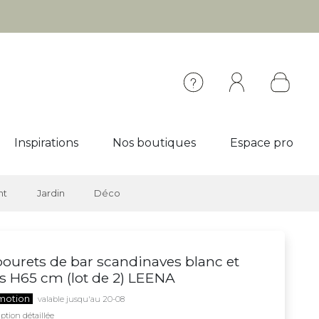
Inspirations
Nos boutiques
Espace pro
nt
Jardin
Déco
ourets de bar scandinaves blanc et
s H65 cm (lot de 2) LEENA
motion
valable jusqu'au 20-08
ption détaillée