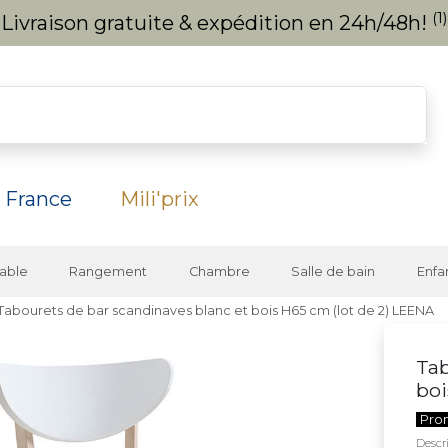
(1)
Livraison gratuite & expédition en 24h/48h!
 France
Mili'prix
able
Rangement
Chambre
Salle de bain
Enfa
Tabourets de bar scandinaves blanc et bois H65 cm (lot de 2) LEENA
Tab
boi
Pro
Descri