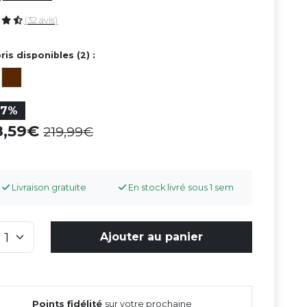
(32 avis)
ris disponibles (2) :
37%
8,59
219,99
Livraison gratuite
En stock livré sous 1 sem
Ajouter au panier
Points fidélité
sur votre prochaine