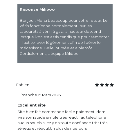
Réponse Miliboo
Bonjour, Merci beaucoup pour votre retour. Le
vérin fonctionne normalement : sur les
tabourets à vérin à gaz, la hauteur descend
lorsque l?on est assis, tandis que pour remonter
il faut se lever légèrement afin de libérer le
mécanisme. Belle journée et à bientôt.
Cordialement, L'équipe Miliboo
Fabien
Dimanche 15 Mars 2026
Excellent site
Site bien fait commande facile paiement idem
livraison rapide simple très réactif au téléphone
aucun soucis allez y en toute confiance très très
sérieux et réactif.Un plus de nos jours