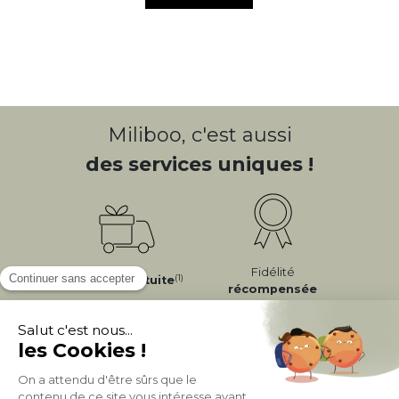
Miliboo, c'est aussi
des services uniques !
Fidélité
(1)
Livraison
Gratuite
récompensée