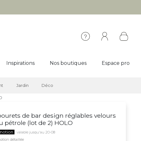
Inspirations
Nos boutiques
Espace pro
nt
Jardin
Déco
LO
ourets de bar design réglables velours
u pétrole (lot de 2) HOLO
motion
valable jusqu'au 20-08
ption détaillée