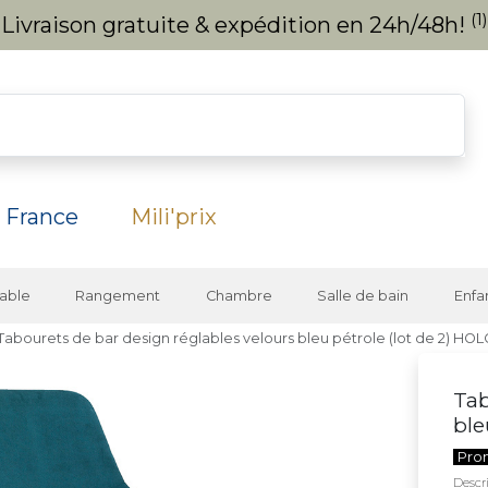
(1)
Livraison gratuite & expédition en 24h/48h!
 France
Mili'prix
able
Rangement
Chambre
Salle de bain
Enfa
Tabourets de bar design réglables velours bleu pétrole (lot de 2) HO
Tab
ble
Pro
Descri