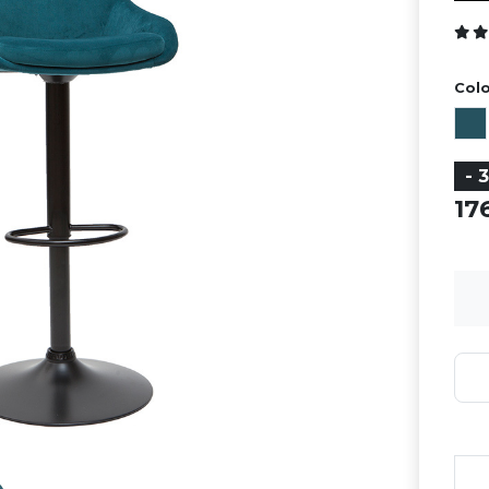
Colo
- 
17