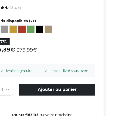
(18 avis)
ris disponibles (7) :
37%
6,39
279,99
Livraison gratuite
En stock livré sous 1 sem
Ajouter au panier
Points fidélité
sur votre prochaine