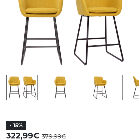
- 15%
322,99
379,99