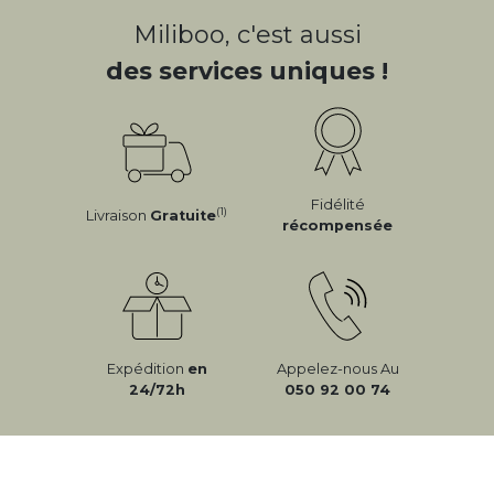
Miliboo, c'est aussi
des services uniques !
Fidélité
(1)
Livraison
Gratuite
récompensée
Expédition
en
Appelez-nous Au
24/72h
050 92 00 74