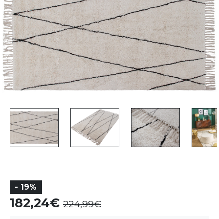
- 19%
182,24
224,99