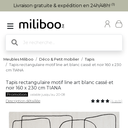
(1)
Livraison gratuite & expédition en 24h/48h!
Meubles Miliboo
Déco & Petit mobilier
Tapis
Tapis rectangulaire motif line art blanc cassé et noir 160 x 230
cm TIANA
Tapis rectangulaire motif line art blanc cassé et
noir 160 x 230 cm TIANA
Promotion
valable jusqu'au 20-08
Description détaillée
(4 avis)