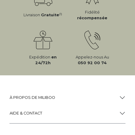
Fidélité
(1)
Livraison
Gratuite
récompensée
Expédition
en
Appelez-nous Au
24/72h
050 92 00 74
À PROPOS DE MILIBOO
AIDE & CONTACT