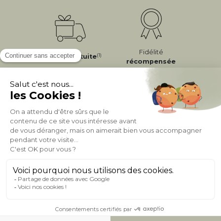
Fidélité
(1)
Livraison
Gratuite
récompensée
Expédition
en
Appelez-nous Au
24/72h
050 92 00 74
À PROPOS DE MILIBOO
AIDE & CONTACT