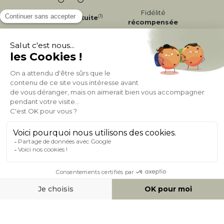
Fidélité
(1)
Livraison
Gratuite
récompensée
Expédition
en
Appelez-nous Au
24/72h
050 92 00 74
À PROPOS DE MILIBOO
AIDE & CONTACT