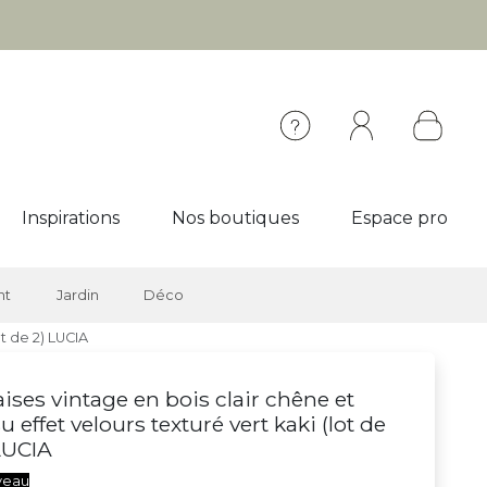
Inspirations
Nos boutiques
Espace pro
nt
Jardin
Déco
ot de 2) LUCIA
ises vintage en bois clair chêne et
su effet velours texturé vert kaki (lot de
LUCIA
veau