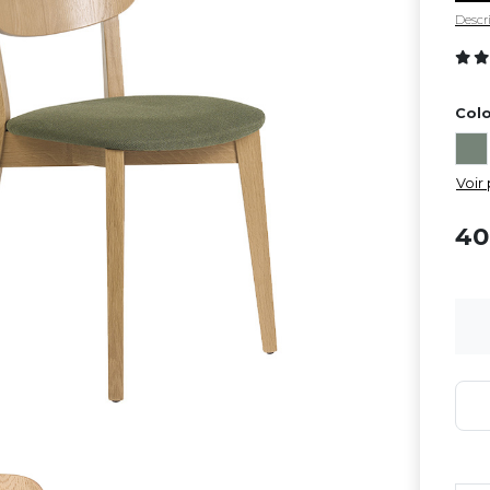
Descri
Colo
Voir 
4