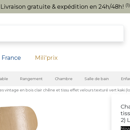
(1)
Livraison gratuite & expédition en 24h/48h!
 France
Mili'prix
able
Rangement
Chambre
Salle de bain
Enfa
es vintage en bois clair chêne et tissu effet velours texturé vert kaki (l
Cha
tis
2) 
Nou