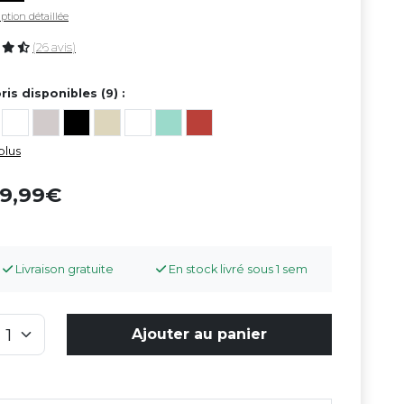
ption détaillée
(26 avis)
ris disponibles (9) :
plus
09,99
Livraison gratuite
En stock livré sous 1 sem
Ajouter au panier